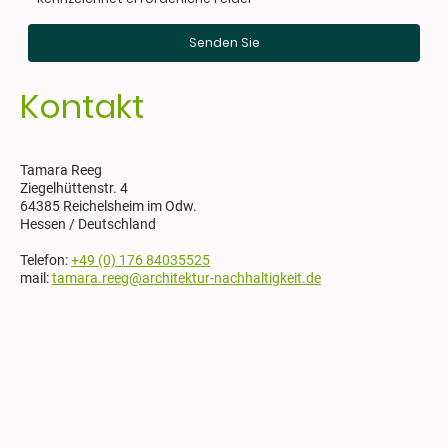
Senden Sie
Kontakt
Tamara Reeg
Ziegelhüttenstr. 4
64385 Reichelsheim im Odw.
Hessen / Deutschland
Telefon:
+49 (0) 176 84035525
mail:
tamara.reeg@architektur-nachhaltigkeit.de
Impressum
|
Copyright © 2024
Datenschutzerklärung
|
Tamara Reeg
Kontakt