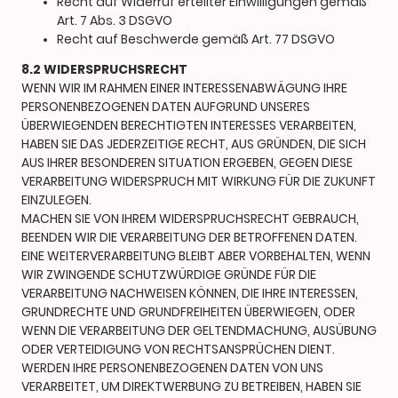
Recht auf Widerruf erteilter Einwilligungen gemäß
Art. 7 Abs. 3 DSGVO
Recht auf Beschwerde gemäß Art. 77 DSGVO
8.2 WIDERSPRUCHSRECHT
WENN WIR IM RAHMEN EINER INTERESSENABWÄGUNG IHRE
PERSONENBEZOGENEN DATEN AUFGRUND UNSERES
ÜBERWIEGENDEN BERECHTIGTEN INTERESSES VERARBEITEN,
HABEN SIE DAS JEDERZEITIGE RECHT, AUS GRÜNDEN, DIE SICH
AUS IHRER BESONDEREN SITUATION ERGEBEN, GEGEN DIESE
VERARBEITUNG WIDERSPRUCH MIT WIRKUNG FÜR DIE ZUKUNFT
EINZULEGEN.
MACHEN SIE VON IHREM WIDERSPRUCHSRECHT GEBRAUCH,
BEENDEN WIR DIE VERARBEITUNG DER BETROFFENEN DATEN.
EINE WEITERVERARBEITUNG BLEIBT ABER VORBEHALTEN, WENN
WIR ZWINGENDE SCHUTZWÜRDIGE GRÜNDE FÜR DIE
VERARBEITUNG NACHWEISEN KÖNNEN, DIE IHRE INTERESSEN,
GRUNDRECHTE UND GRUNDFREIHEITEN ÜBERWIEGEN, ODER
WENN DIE VERARBEITUNG DER GELTENDMACHUNG, AUSÜBUNG
ODER VERTEIDIGUNG VON RECHTSANSPRÜCHEN DIENT.
WERDEN IHRE PERSONENBEZOGENEN DATEN VON UNS
VERARBEITET, UM DIREKTWERBUNG ZU BETREIBEN, HABEN SIE