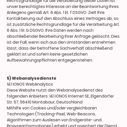
Rechtsgrundlage für die Verarbeitung dieser Daten ist
unser berechtigtes Interesse an der Beantwortung Ihres
Anliegens gemäß Art. 6 Abs. 1 lit. f DSGVO. Zielt Ihre
Kontaktierung auf den Abschluss eines Vertrages ab, so
ist zusätzliche Rechtsgrundlage für die Verarbeitung Art.
6 Abs. 1 lit. b DSGVO. Ihre Daten werden nach
abschließender Bearbeitung Ihrer Anfrage gelöscht. Dies
ist der Fall, wenn sich aus den Umständen entnehmen
lässt, dass der betroffene Sachverhalt abschließend
geklärt ist und sofern keine gesetzlichen
Aufbewahrungspflichten entgegenstehen.
5) Webanalysedienste
1&1 IONOS WebAnalytics
Diese Website nutzt den Webanalysedienst des
folgenden Anbieters: 1&1 IONOS Internet SE, Elgendorfer
Str. 57, 56410 Montabaur, Deutschland
Mithilfe von Cookies und/oder vergleichbaren
Technologien (Tracking-Pixel, Web-Beacons,
Algorithmen zum Auslesen von Endgeräte- und
Browserinformationen) erhebt und speichert der Dienst